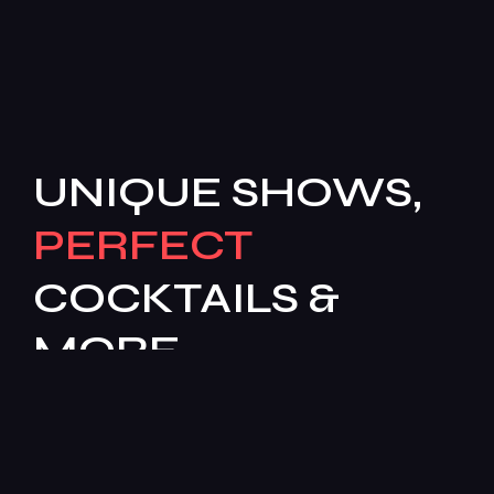
UNIQUE SHOWS,
PERFECT
COCKTAILS &
MORE
[mc4wp_form id=503]
Features