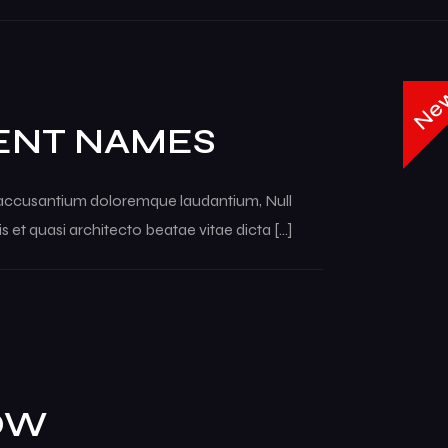
Ne
ENT NAMES
em accusantium doloremque laudantium, Null
s et quasi architecto beatae vitae dicta […]
OW