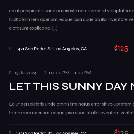
ed ut perspiciatis unde omnis iste natus error sit voluptat
Nulltotam rem aperiam, eaque ipsa quae ab illo inventore veri
dictasunt explicabo. […]
$125
1421 San Pedro St, Los Angeles, CA
13 Jul 2024
07:00 PM - 11:00 PM
LET THIS SUNNY DAY
Ed ut perspiciatis unde omnis iste natus error sit voluptat
totam rem aperiam, eaque ipsa quae ab illo inventore veritati
$125
1421 San Pedro St, Los Angeles, CA