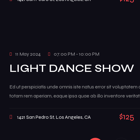
11 May 2024
07:00 PM - 10:00 PM
LIGHT DANCE SHOW
Ed ut perspiciatis unde omnis iste natus error sit voluptat
totam rem aperiam, eaque ipsa quae ab illo inventore veritati
$125
1421 San Pedro St, Los Angeles, CA