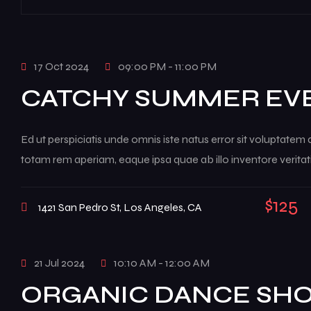
17 Oct 2024
09:00 PM - 11:00 PM
CATCHY SUMMER EV
Ed ut perspiciatis unde omnis iste natus error sit voluptat
totam rem aperiam, eaque ipsa quae ab illo inventore veritati
$125
1421 San Pedro St, Los Angeles, CA
21 Jul 2024
10:10 AM - 12:00 AM
ORGANIC DANCE SH